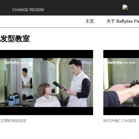
CHANGE REGION
主页
关于 BaByliss Pa
发型教室
立體BOB頭造型
韓式外翹C Curl造型