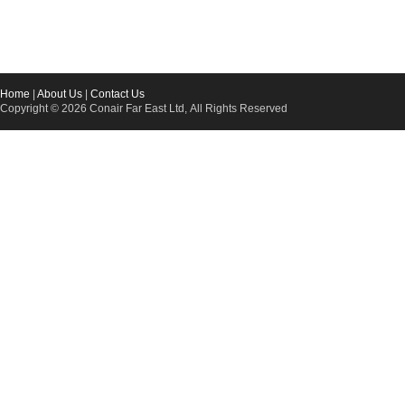
Home
|
About Us
|
Contact Us
Copyright © 2026 Conair Far East Ltd, All Rights Reserved